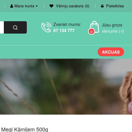
Mans konts
Vēlmju saraksts (0)
Pieteikties
Zvaniet mums:
Jūsu grozs
67 134 777
vienums (-i)
0
AKCIJAS
a Megi Kāmijem 500g