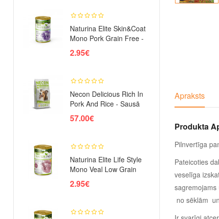
Naturina Elite Skin&Coat
Mono Pork Grain Free -
Ko..
2.95€
Necon Delicious Rich In
Apraksts
Pork And Rice - Sausā
Barī..
57.00€
Produkta A
Pilnvertīga p
Naturina Elite Life Style
Pateicoties da
Mono Veal Low Grain
veselīga izska
Caul..
2.95€
sagremojams u
no sēklām un d
Ir svarīgi atc