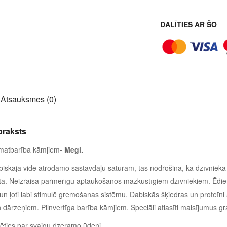
DALĪTIES AR ŠO
Atsauksmes (0)
praksts
amatbarība kāmjiem-
Megi.
biskajā vidē atrodamo sastāvdaļu saturam, tas nodrošina, ka dzīvnieka uzt
tā. Neizraisa parmērīgu aptaukošanos mazkustīgiem dzīvniekiem. Ēdiens
n ļoti labi stimulē gremošanas sistēmu. Dabiskās šķiedras un proteīni
ārzeņiem. Pilnvertīga barība kāmjiem. Speciāli atlasīti maisījumus gra
erēties par svaigu dzeramo ūdeni.