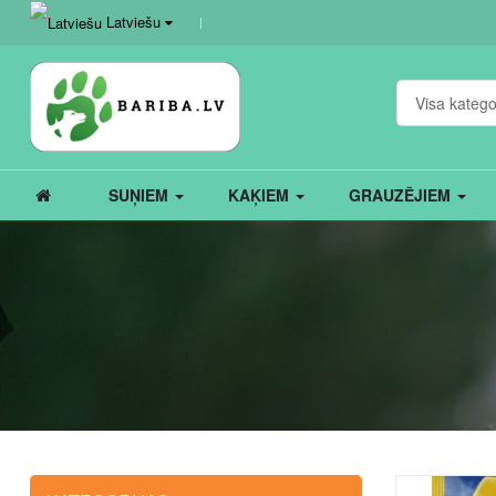
Latviešu
Visa katego
SUŅIEM
KAĶIEM
GRAUZĒJIEM