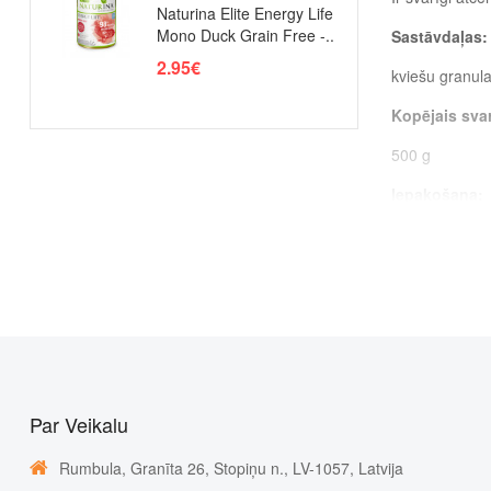
Naturina Elite Energy Life
Mono Duck Grain Free -..
Sastāvdaļas:
2.95€
kviešu granula
Kopējais sva
500 g
Iepakošana:
maisiņš
Par Veikalu
Rumbula, Granīta 26, Stopiņu n., LV-1057, Latvija