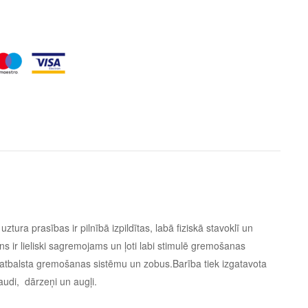
ura prasības ir pilnībā izpildītas, labā fiziskā stavoklī un
 ir lieliski sagremojams un ļoti labi stimulē gremošanas
 atbalsta gremošanas sistēmu un zobus.Barība tiek izgatavota
udi, dārzeņi un augļi.