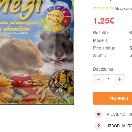
Atsauksme
1.25€
Ražotājs:
M
Modelis:
1
Pieejamība:
Skatīts
Daudzums
PIEVIENOT 
UZDOD JAUT