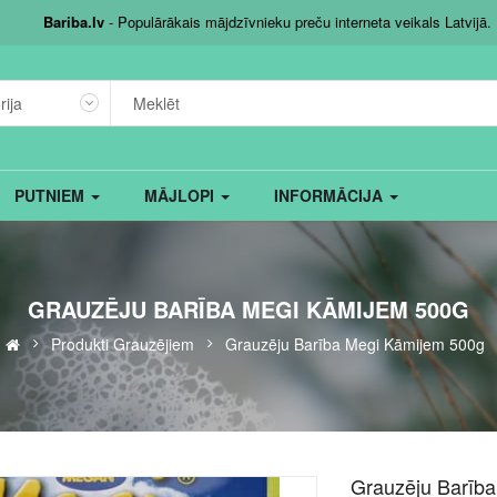
Bariba.lv
- Populārākais mājdzīvnieku preču interneta veikals Latvijā.
rija
PUTNIEM
MĀJLOPI
INFORMĀCIJA
GRAUZĒJU BARĪBA MEGI KĀMIJEM 500G
Produkti Grauzējiem
Grauzēju Barība Megi Kāmijem 500g
Grauzēju Barīb