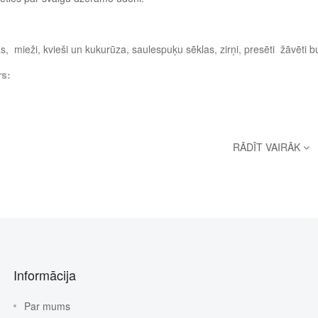
s, mieži, kvieši un kukurūza, saulespuķu sēklas, zirņi, presēti žāvēti bu
rs:
RĀDĪT VAIRĀK
Informācija
Par mums