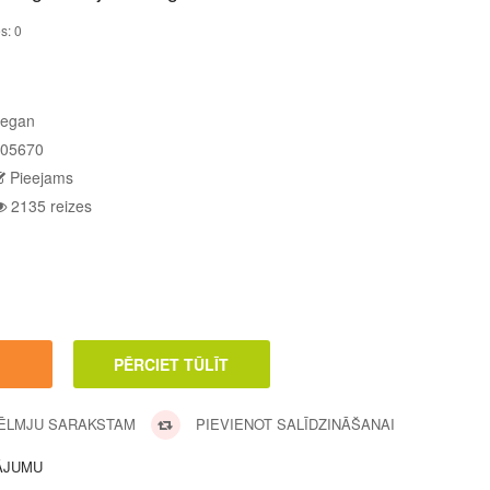
s: 0
egan
05670
Pieejams
2135 reizes
VĒLMJU SARAKSTAM
PIEVIENOT SALĪDZINĀŠANAI
ĀJUMU