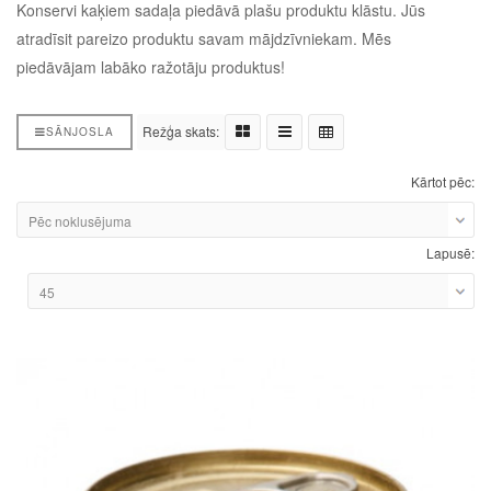
Konservi kaķiem sadaļa piedāvā plašu produktu klāstu. Jūs
atradīsit pareizo produktu savam mājdzīvniekam. Mēs
piedāvājam labāko ražotāju produktus!
Režģa skats:
SĀNJOSLA
Kārtot pēc:
Lapusē: