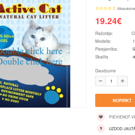
Atsauksme
19.24€
Ražotājs:
C
Modelis:
1
Pieejamība:
Skatīts
Daudzums
PIEVIENOT 
UZDOD JAUT