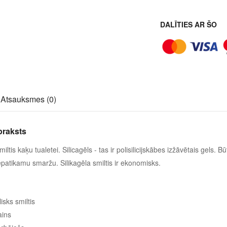
DALĪTIES AR ŠO
Atsauksmes (0)
praksts
miltis kaķu tualetei. Silicagēls - tas ir polisilicijskābes izžāvētais gels. 
atikamu smaržu. Silikagēla smiltis ir ekonomisks.
isks smiltis
ains