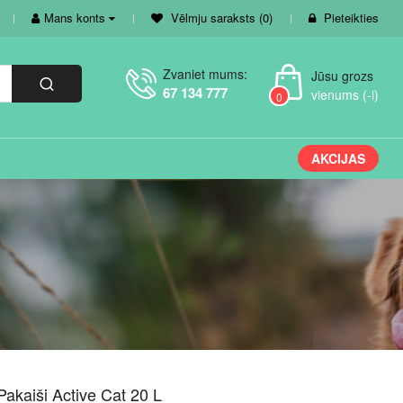
Mans konts
Vēlmju saraksts (0)
Pieteikties
Zvaniet mums:
Jūsu grozs
67 134 777
vienums (-i)
0
AKCIJAS
Pakaiši Active Cat 20 L