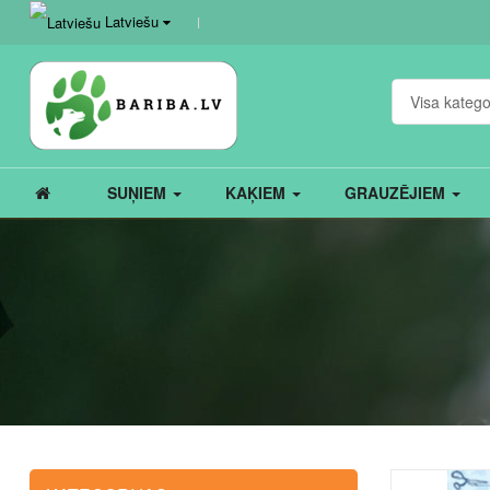
Latviešu
Visa katego
SUŅIEM
KAĶIEM
GRAUZĒJIEM