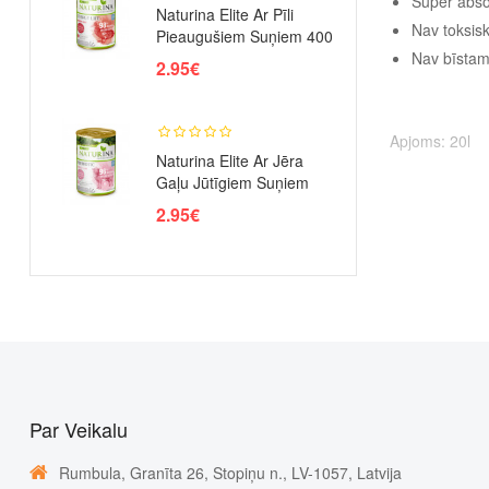
Super abso
Naturina Elite Ar Pīli
Nav toksis
Pieaugušiem Suņiem 400
G..
Nav bīstam
2.95€
Apjoms: 20l
Naturina Elite Ar Jēra
Gaļu Jūtīgiem Suņiem
400 G..
2.95€
Par Veikalu
Rumbula, Granīta 26, Stopiņu n., LV-1057, Latvija