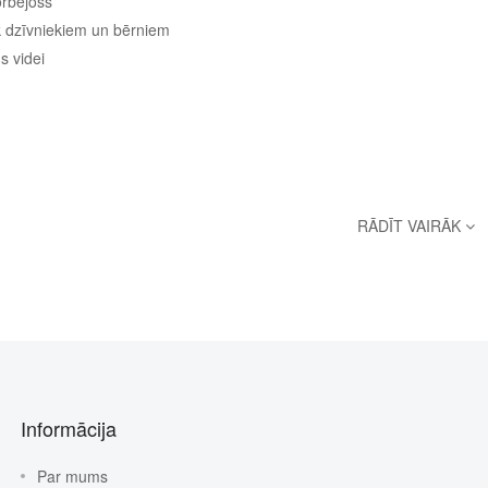
rbējošs
k dzīvniekiem un bērniem
s videi
RĀDĪT VAIRĀK
Informācija
Par mums