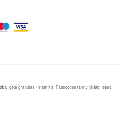
Būtībā gela granulas - ir smiltis. Pateicoties tam viņš labi iesūc