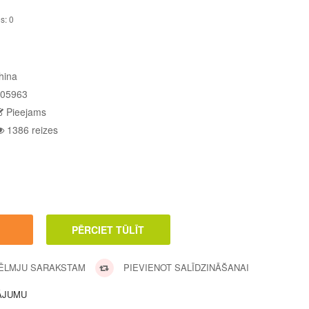
s: 0
hina
05963
Pieejams
1386 reizes
VĒLMJU SARAKSTAM
PIEVIENOT SALĪDZINĀŠANAI
ĀJUMU