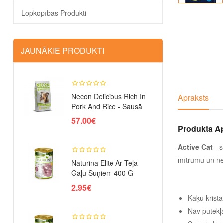
Lopkopības Produkti
JAUNĀKIE PRODUKTI
Necon Delicious Rich In
Apraksts
Pork And Rice - Sausā
Barī..
57.00€
Produkta A
Active Cat
- s
mītrumu un nep
Naturina Elite Ar Teļa
Gaļu Suņiem 400 G
2.95€
Kaķu kristāl
Nav putekļ