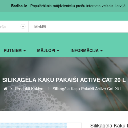
Bariba.lv
- Populārākais mājdzīvnieku preču interneta veikals Latvijā.
rija
PUTNIEM
MĀJLOPI
INFORMĀCIJA
SILIKAGĒLA KAĶU PAKAIŠI ACTIVE CAT 20 L
Produkti Kaķiem
Silikagēla Kaķu Pakaiši Active Cat 20 L
Silikagēla Kaķu 