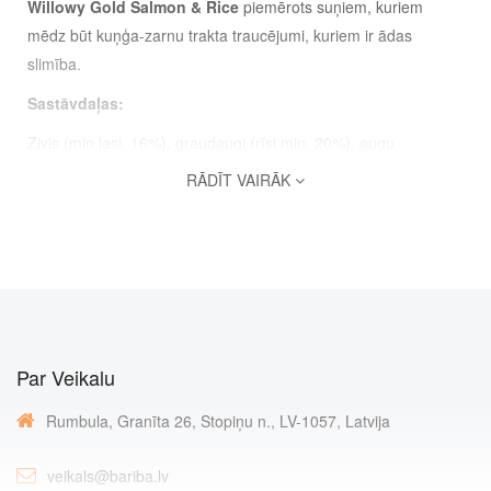
Willowy Gold Salmon & Rice
piemērots suņiem, kuriem
mēdz būt kuņģa-zarnu trakta traucējumi, kuriem ir ādas
slimība.
Sastāvdaļas:
Zivis (min lasi. 16%), graudaugi (rīsi min. 20%), augu
olbaltumvielu ekstrakti, eļļas un tauki (lasis min eļļu. 4%),
RĀDĪT VAIRĀK
pupas, raugs, dabisks aromāts, lignocelulozes , glikozamīna
hidrohlorīds, hondroitīns sulfāts, folskābe, L-lizīns, mannan -
oligosaharīdi, Fruktooligosaharīdi, dabīgie antioksidanti,
vitamīni un minerālvielas, Yucca Shidigera ekstrakts.
Sastāvdaļas::
Par Veikalu
Proteīns
36%
Tauki
15%
Rumbula, Granīta 26, Stopiņu n., LV-1057, Latvija
Minerāli
8%
veikals@bariba.lv