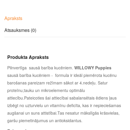
Apraksts
Atsauksmes (0)
Produkta Apraksts
Pilnvertīga sausā barība kucēniem.
WILLOWY Puppies
sausā barība kucēniem - formula ir ideāl piemērota kucēnu
barošanas pareizam režīmam sākot ar 4.nedeļu. Satur
proteīnu,tauku un mikroelementu optimālu
attiecību.Pateicoties šai attiecībai sabalansētais ēdiens ļaus
izbēgt no uzturvielu un vitamīnu deficīta, kas ir nepieciešamas
augšanai un suns attistībai.Tas nesatur mākslīgās krāsvielas,
garšu piemetinājumus un antioksidantus.