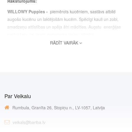
Raksturojums:
WILLOWY Puppies -
piemērots kucēniem, sastāvs atbild
augošo kucēnu un laktējošām kucēm. Spēcīgi kauli un zobi,
smadzeņu attīstības un spēja ātri mācīties. Augstu enerģijas
patērēšanu un jauna organisma imūnu atbalstu.
RĀDĪT VAIRĀK
Sastāvdaļas:
Gaļa un gaļas produkti (mājputnu min.10%), eļļas un vistas
tauki, alus raugs, zivis un zivju produkti, graudaugi, dārzeņi,
minerālvielas, vitamīni, antioksidanti V.N.T. Tas nesatur
ģenētiski modificētus sastāvdaļas.
Sastāvdaļas::
Par Veikalu
Kopproteīns
30%
Rumbula, Granīta 26, Stopiņu n., LV-1057, Latvija
Koptauki
11%
veikals@bariba.lv
Mītrums
10%