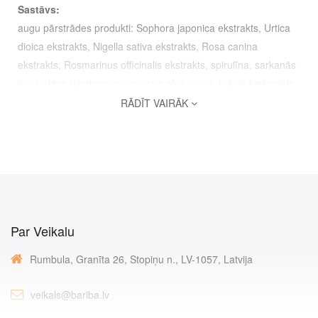
Sastāvs:
augu pārstrādes produkti: Sophora japonica ekstrakts, Urtica
dioica ekstrakts, Nigella sativa ekstrakts, Rosa canina
ekstrakts, Rosmarinus officinalis ekstrakts, spirulīna, sarkanās
jūras aļģes (litothamne), sausais alus raugs, kalcija karbonāts
no austeru čaumalām, kalcijs laktāts, maltodekstrīns
RĀDĪT VAIRĀK
Papildu informācija - saturs 1 tabletē:
Kvercetīns
75 mg
Nātre
150 mg
Nigella sativa
150 mg
Par Veikalu
Savvaļas roze
150 mg
Rumbula, Granīta 26, Stopiņu n., LV-1057, Latvija
Spirulina
60 mg
Rozmarīns
10 mg
veikals@bariba.lv