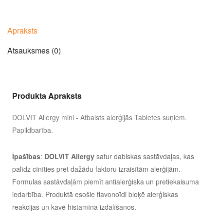
Apraksts
Atsauksmes (0)
Produkta Apraksts
DOLVIT Allergy mini - Atbalsts alerģijās Tabletes suņiem.
Papildbarība.
Īpašības
:
DOLVIT Allergy
satur dabiskas sastāvdaļas, kas
palīdz cīnīties pret dažādu faktoru izraisītām alerģijām.
Formulas sastāvdaļām piemīt antialerģiska un pretiekaisuma
iedarbība. Produktā esošie flavonoīdi bloķē alerģiskas
reakcijas un kavē histamīna izdalīšanos.