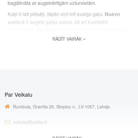
bagātināta ar augstvērtīgām uzturvielām.
Kaķi ir īsti plēsēji, tāpēc viņi mīl svaigu gaļu.
N
uevo
sastāvā ir augsts gaļas saturs, kā arī kvalitatīvi
subprodukti, piemēram, sirdis un aknas, kas nodrošina
dabīgu garšu un augstu uzturvērtību.
RĀDĪT VAIRĀK
Par Veikalu
Rumbula, Granīta 26, Stopiņu n., LV-1057, Latvija
veikals@bariba.lv
+371 67134777, +371 26119600