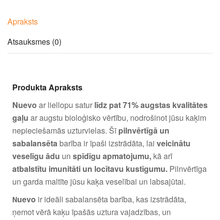
Apraksts
Atsauksmes (0)
Produkta Apraksts
Nuevo
ar liellopu
satur
līdz pat 71% augstas kvalitātes
gaļu
ar augstu bioloģisko vērtību, nodrošinot jūsu kaķim
nepieciešamās uzturvielas. Šī
pilnvērtīgā un
sabalansēta
barība ir īpaši izstrādāta, lai
veicinātu
veselīgu ādu
un
spīdīgu apmatojumu,
kā arī
atbalstītu imunitāti un locītavu kustīgumu.
Pilnvērtīga
un garda maltīte jūsu kaķa veselībai un labsajūtai.
uevo
ir ideāli sabalansēta barība, kas izstrādāta,
N
ņemot vērā kaķu īpašās uztura vajadzības, un