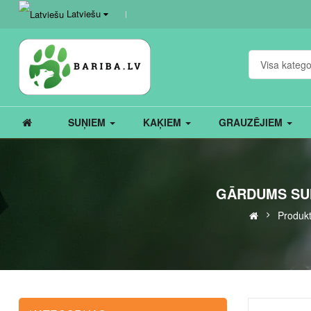
Latviešu
Visa katego
SUŅIEM
KAĶIEM
GRAUZĒJIEM
GĀRDUMS SUŅ
Produk