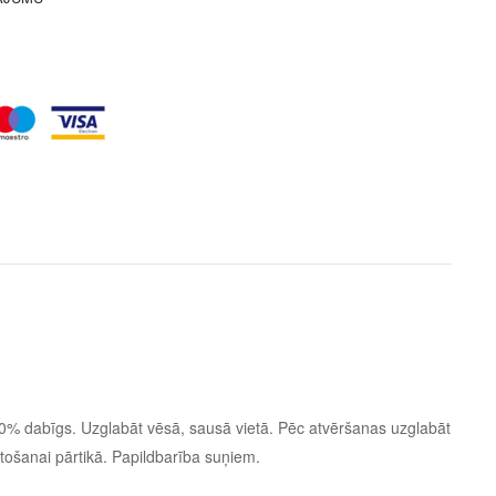
00% dabīgs. Uzglabāt vēsā, sausā vietā. Pēc atvēršanas uzglabāt
etošanai pārtikā. Papildbarība suņiem.