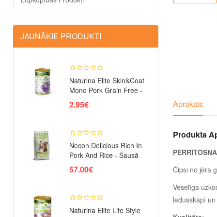
JAUNĀKIE PRODUKTI
Naturina Elite Skin&Coat
Mono Pork Grain Free -
Ko..
Apraksts
2.95€
Produkta A
Necon Delicious Rich In
PERRITOSNAC
Pork And Rice - Sausā
Barī..
57.00€
Čipsi no jēra g
Veselīga uzko
ledusskapī un 
Naturina Elite Life Style