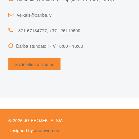
veikals@bariba.lv
+371 67134777, +371 26119600
Darba stundas: I - V 8:00 - 16:00
Sazinieties ar mums
© 2026 JG PROJEKTS, SIA.
Designed by
Joomweb.eu