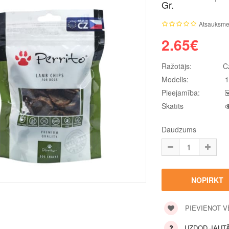
Gr.
Atsauksme
2.65€
Ražotājs:
C
Modelis:
1
Pieejamība:
Skatīts
Daudzums
PIEVIENOT 
UZDOD JAUT