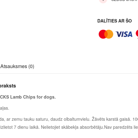
DALĪTIES AR ŠO
Atsauksmes (0)
praksts
KS Lamb Chips for dogs.
aļas.
da, ar zemu tauku saturu, daudz olbaltumvielu. Žāvēts karstā gaisā. 1
izlietot 7 dienu laikā. Nelietojiet skābekļa absorbētāju.Nav paredzēts li