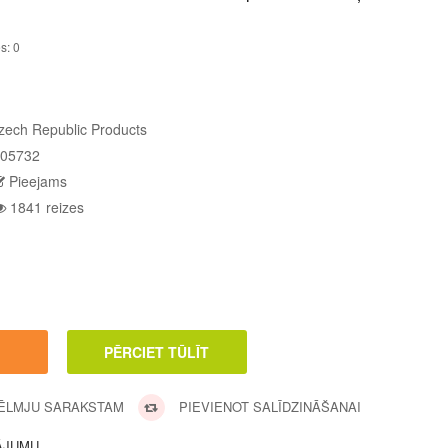
s: 0
zech Republic Products
05732
Pieejams
1841 reizes
VĒLMJU SARAKSTAM
PIEVIENOT SALĪDZINĀŠANAI
ĀJUMU