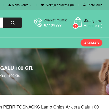
Mans konts
Vēlmju saraksts (0)
Pieteikties
Zvaniet mums:
Jūsu grozs
67 134 777
vienums (-i)
0
AKCIJAS
GAĻU 100 GR.
Gaļu 100 Gr.
m PERRITOSNACKS Lamb Chips Ar Jera Gaļu 100