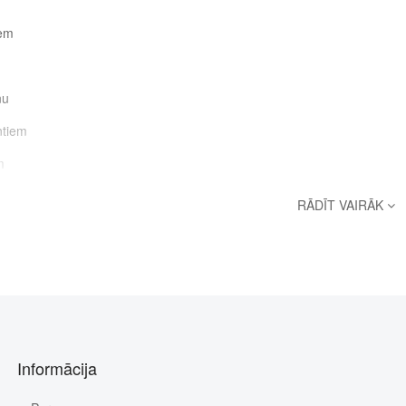
iem
nu
ntiem
m
ņu olbaltumvielas
RĀDĪT VAIRĀK
ai no svaigām izejvielām
as procesa
modificētu izejvielu
gaļa, ciete, dabīgais augu glicerīns.
astāvdaļas:
kopproteīns 35%, koptauki 20%, koppelni 6%, kopšķiedra
Informācija
00g