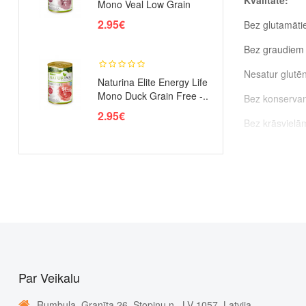
Kvalitāte:
Mono Veal Low Grain
Caul..
2.95€
Bez glutamāt
Bez graudiem
Nesatur glutē
Naturina Elite Energy Life
Mono Duck Grain Free -..
Bez konserva
2.95€
Bez krāsvielā
Nesatur dārze
Izgatavots tik
Bez ekstrūzij
Nav ģenētiski 
Sastāvs:
jēra 
Analītiskās s
Par Veikalu
Neto svars:
1
Rumbula, Granīta 26, Stopiņu n., LV-1057, Latvija