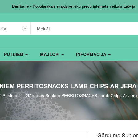
Bariba.lv
- Populārākais mājdzīvnieku preču interneta veikals Latvijā.
rija
PUTNIEM
MĀJLOPI
INFORMĀCIJA
IEM PERRITOSNACKS LAMB CHIPS AR JERA 
ti Suņiem
Gārdums Suņiem PERRITOSNACKS Lamb Chips Ar Jera 
Gārdums Suņie