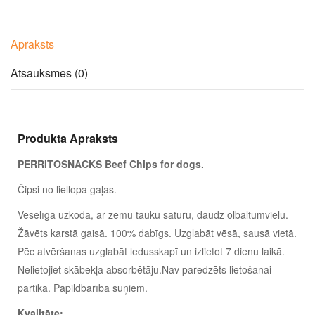
Apraksts
Atsauksmes (0)
Produkta Apraksts
PERRITOSNACKS Beef Chips for dogs.
Čipsi no liellopa gaļas.
Veselīga uzkoda, ar zemu tauku saturu, daudz olbaltumvielu.
Žāvēts karstā gaisā. 100% dabīgs. Uzglabāt vēsā, sausā vietā.
Pēc atvēršanas uzglabāt ledusskapī un izlietot 7 dienu laikā.
Nelietojiet skābekļa absorbētāju.Nav paredzēts lietošanai
pārtikā. Papildbarība suņiem.
Kvalitāte: